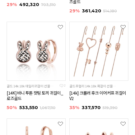
즈골드
29%
492,320
703,310
29%
361,420
514,180
골드 14k 18k 데일리귀걸이 선물추천
골드주얼리 14k 18k 목걸이 선물추천
2
[14K] 바니 투톤 컷팅 토끼 귀걸이_
[14k] 크롤러 후크 이어커프 귀걸이
로즈골드
V2
50%
533,550
35%
337,570
1,067,110
519,390