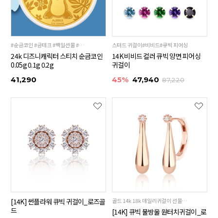
#순금코인 #금테크 #백일선물 #돌선물
스터드 귀걸이#비비드#큐빅 피어싱
24k 디즈니캐릭터 스티치 순금코인
14K 비비드 컬러 큐빅 양면 피어싱
0.05g 0.1g 0.2g
귀걸이
41,290
45%
47,940
87,220
[14K] 썬플라워 큐빅 귀걸이_로즈골
골드 14k 18k 데일리귀걸이 선물추천
드
[14K] 큐빅 물방울 원터치귀걸이_로