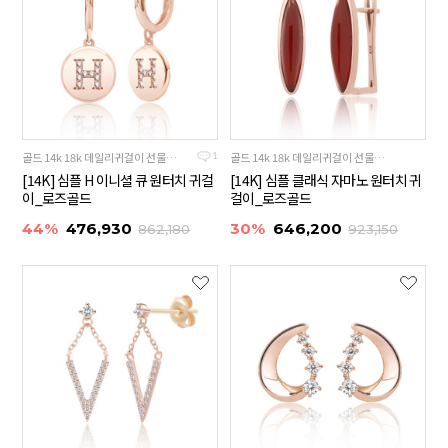
골드 14k 18k 데일리귀걸이 선물추천
골드 14k 18k 데일리귀걸이 선물추천
1
[14K] 심플 H 이니셜 큐 원터치 귀걸
[14K] 심플 클래식 자마노 원터치 귀
이_로즈골드
걸이_로즈골드
44%
476,930
30%
646,200
862,180
923,150