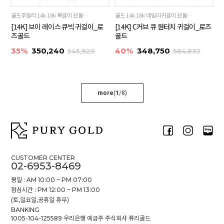
골드주얼리 14k 18k 목걸이 선물추천
골드 14k 18k 데일리귀걸이 선물추천
[14K] 브이 레이스 큐빅 귀걸이_로
[14K] C커브 큐 원터치 귀걸이_로즈
즈골드
골드
35%
350,240
40%
348,750
545,920
584,830
more
(
1
/
8
)
CUSTOMER CENTER
02-6953-8469
평일 : AM 10:00 ~ PM 07:00
점심시간 : PM 12:00 ~ PM 13:00
(토,일요일,공휴일 휴무)
BANKING
1005-104-125589 우리은행 예금주 주식회사 퓨리골드