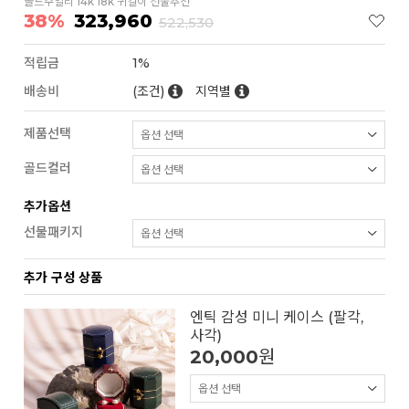
골드주얼리 14k 18k 귀걸이 선물추천
38%
323,960
522,530
적립금
1%
배송비
(조건)
지역별
제품선택
골드컬러
추가옵션
선물패키지
추가 구성 상품
엔틱 감성 미니 케이스 (팔각,
사각)
20,000
원