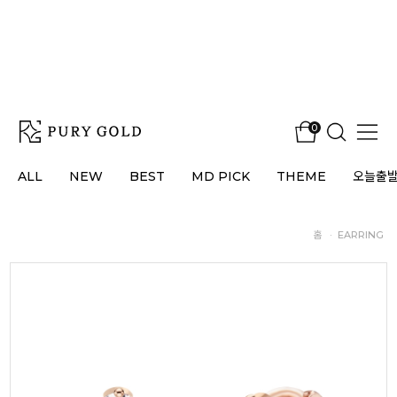
0
ALL
NEW
BEST
MD PICK
THEME
오늘출
홈
·
EARRING