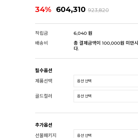
34%
604,310
923,820
적립금
6,040 원
배송비
총 결제금액이 100,000원 미만
다.
필수옵션
제품선택
골드컬러
추가옵션
선물패키지