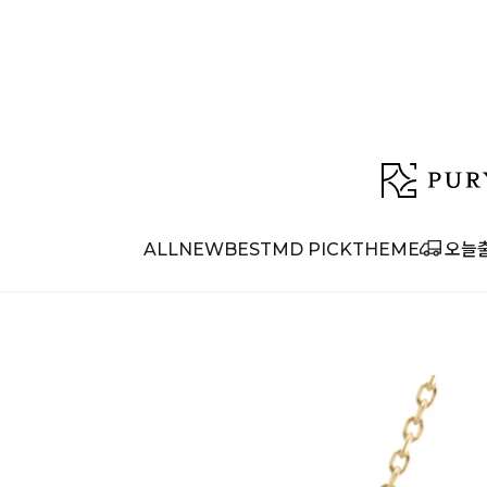
ALL
NEW
BEST
MD PICK
THEME
오늘