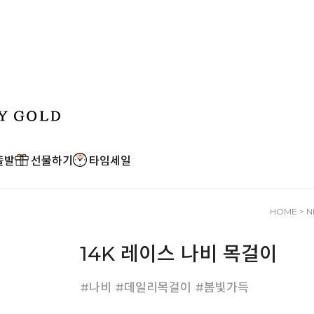
출발
선물하기
타임세일
HOME
>
N
14K 레이스 나비 목걸이
#나비 #데일리목걸이 #봄빛가득