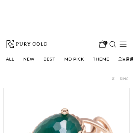
0
ALL
NEW
BEST
MD PICK
THEME
오늘출
홈
·
RING