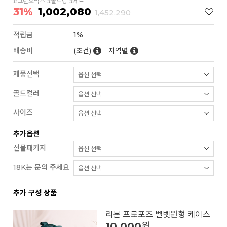
#그린오닉스 #볼드링 #세트
31%
1,002,080
1,452,290
적립금
1%
배송비
(조건)
지역별
제품선택
골드컬러
사이즈
추가옵션
선물패키지
18K는 문의 주세요
추가 구성 상품
리본 프로포즈 벨벳원형 케이스
10,000
원