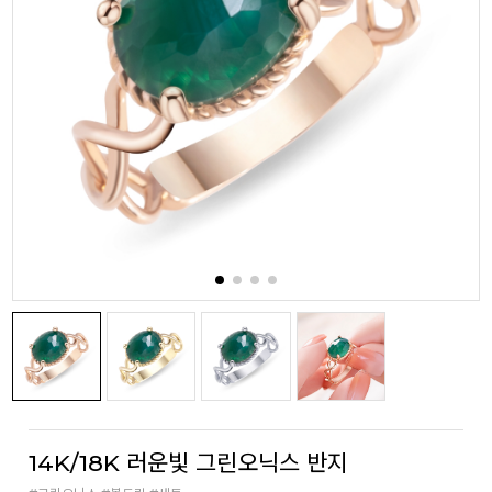
14K/18K 러운빛 그린오닉스 반지