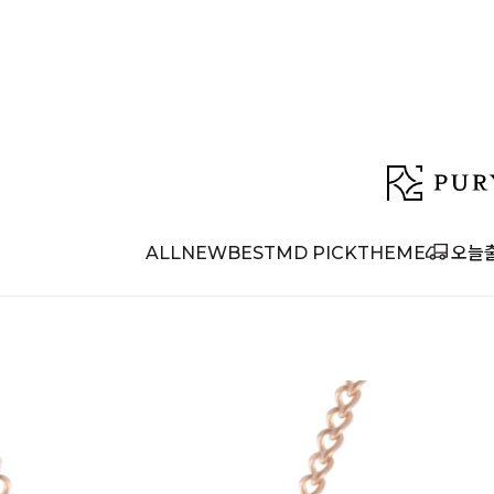
ALL
NEW
BEST
MD PICK
THEME
오늘