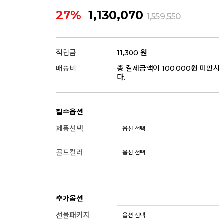
27%
1,130,070
1,559,550
적립금
11,300 원
배송비
총 결제금액이 100,000원 미만
다.
필수옵션
제품선택
골드컬러
추가옵션
선물패키지