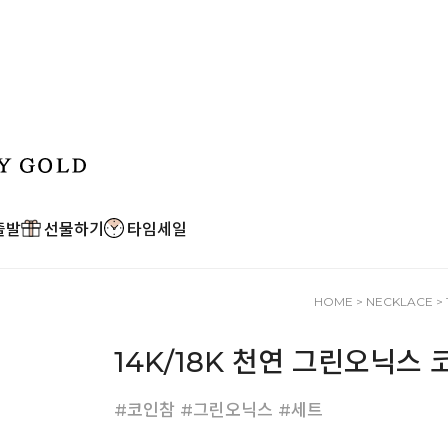
출발
선물하기
타임세일
HOME
>
NECKLACE
>
14K/18K 천연 그린오닉스
#코인참 #그린오닉스 #세트