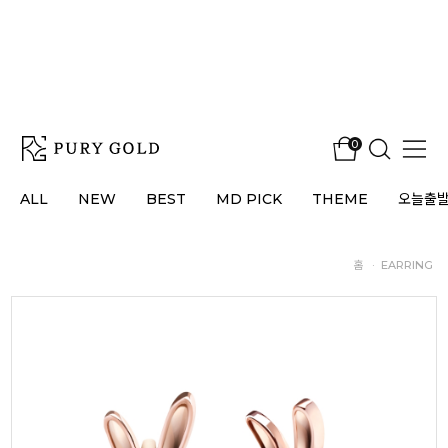
0
ALL
NEW
BEST
MD PICK
THEME
오늘출
홈
·
EARRING