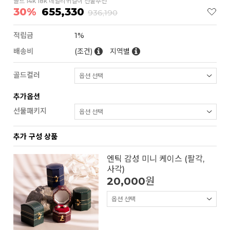
골드 14k 18k 데일리귀걸이 선물추천
30%
655,330
936,190
적립금
1%
배송비
(조건)
지역별
골드컬러
추가옵션
선물패키지
추가 구성 상품
엔틱 감성 미니 케이스 (팔각,
사각)
20,000
원