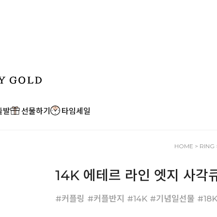
출발
선물하기
타임세일
HOME
>
RING
14K 에테르 라인 엣지 사각
#커플링 #커플반지 #14K #기념일선물 #18