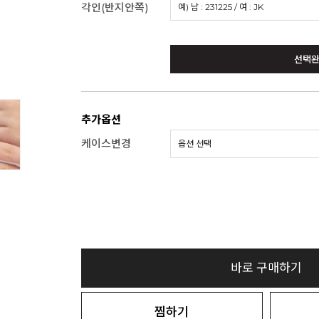
각인(반지안쪽)
선택
추가옵션
케이스변경
바로 구매하기
찜하기