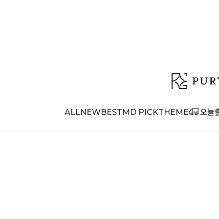
ALL
NEW
BEST
MD PICK
THEME
오늘