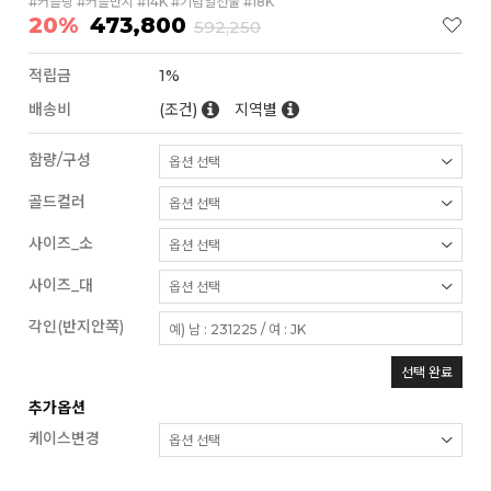
#커플링 #커플반지 #14K #기념일선물 #18K
20%
473,800
592,250
적립금
1%
배송비
(조건)
지역별
함량/구성
골드컬러
사이즈_소
사이즈_대
각인(반지안쪽)
선택 완료
추가옵션
케이스변경