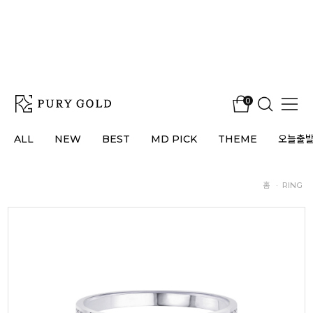
0
ALL
NEW
BEST
MD PICK
THEME
오늘출
홈
·
RING