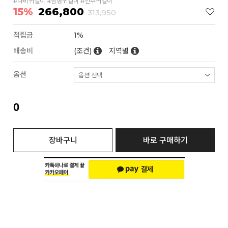
#나비귀걸이 #침형귀걸이 #진주귀걸이
15%
266,800
313,950
적립금
1%
배송비
(조건)
지역별
옵션
0
장바구니
바로 구매하기