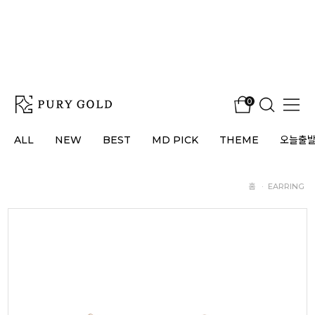
0
ALL
NEW
BEST
MD PICK
THEME
오늘출
홈
·
EARRING