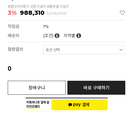
#랩다이아몬드 #침귀걸이 #물방울귀걸이
3%
988,310
1,018,900
적립금
1%
배송비
(조건)
지역별
함량컬러
0
장바구니
바로 구매하기