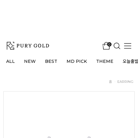
0
ALL
NEW
BEST
MD PICK
THEME
오늘출
홈
·
EARRING