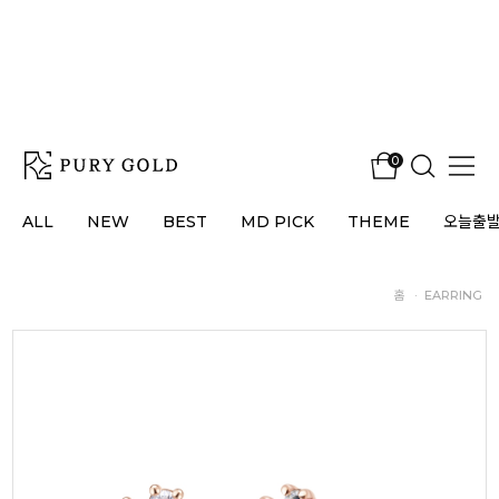
0
ALL
NEW
BEST
MD PICK
THEME
오늘출
홈
·
EARRING