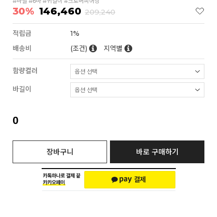
#바벨 #6바 #귀걸이 #크로버피어싱
30%
146,460
209,240
적립금
1%
배송비
(조건)
지역별
함량컬러
바길이
0
장바구니
바로 구매하기