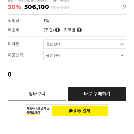
#랩다이아몬드 #침귀걸이 #나비참귀걸이
30%
506,100
723,000
적립금
1%
배송비
(조건)
지역별
디자인
제품선택
0
장바구니
바로 구매하기