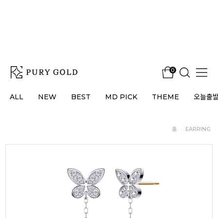
0
ALL
NEW
BEST
MD PICK
THEME
오늘출
홈
·
EARRING