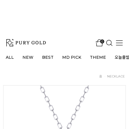
0
ALL
NEW
BEST
MD PICK
THEME
오늘출
홈
·
NECKLACE