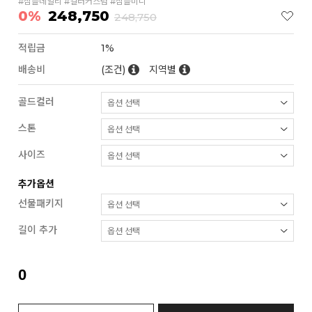
#심플데일리 #컬러커스텀 #심플미니
0%
248,750
248,750
적립금
1%
배송비
(조건)
지역별
골드컬러
스톤
사이즈
추가옵션
선물패키지
길이 추가
0