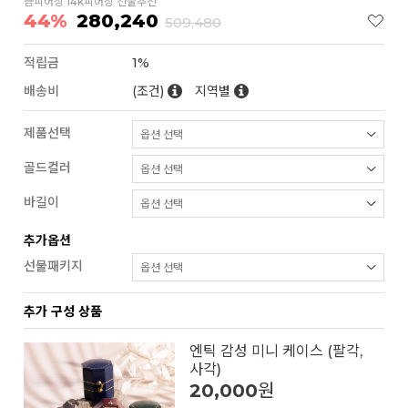
금피어싱 14k피어싱 선물추천
44%
280,240
509,480
적립금
1%
배송비
(조건)
지역별
제품선택
골드컬러
바길이
추가옵션
선물패키지
추가 구성 상품
엔틱 감성 미니 케이스 (팔각,
사각)
20,000
원