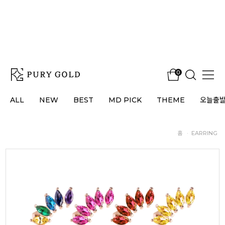
0
ALL
NEW
BEST
MD PICK
THEME
오늘출
홈
·
EARRING