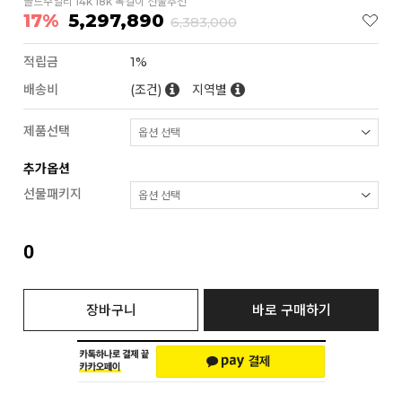
골드주얼리 14k 18k 목걸이 선물추천
17%
5,297,890
6,383,000
적립금
1%
배송비
(조건)
지역별
제품선택
추가옵션
선물패키지
0
장바구니
바로 구매하기