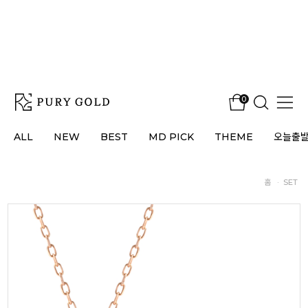
0
ALL
NEW
BEST
MD PICK
THEME
오늘출
홈
·
SET