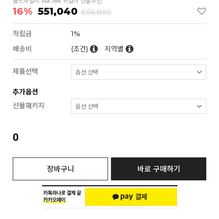
골드주얼리 14k 18k 귀걸이 선물추천
16%
551,040
656,000
적립금
1%
배송비
(조건)
지역별
제품선택
추가옵션
선물패키지
0
장바구니
바로 구매하기