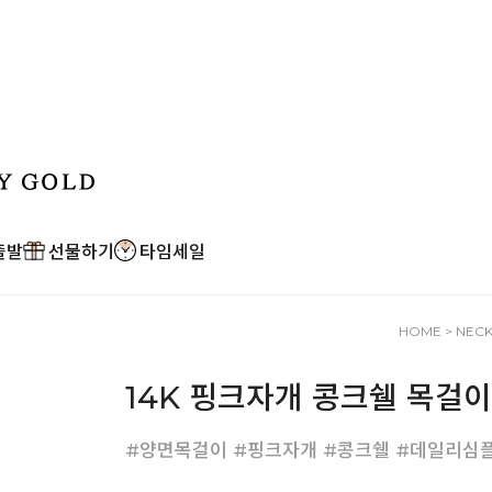
출발
선물하기
타임세일
HOME
>
NEC
14K 핑크자개 콩크쉘 목걸이
#양면목걸이 #핑크자개 #콩크쉘 #데일리심