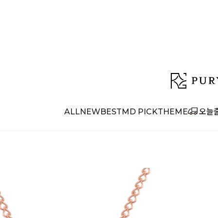
ALL
NEW
BEST
MD PICK
THEME
오늘