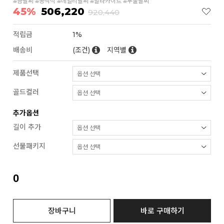
#금팔찌 #공작석 #데일리팔찌 #말라카이트 #두줄팔찌
45%
506,220
920,440
적립금
1%
배송비
(조건)
지역별
제품선택
골드컬러
추가옵션
길이 추가
선물패키지
0
장바구니
바로 구매하기