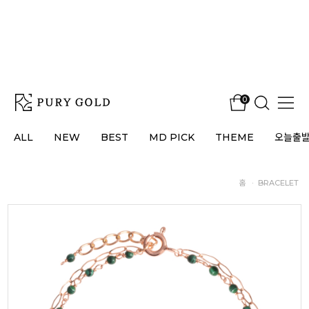
0
ALL
NEW
BEST
MD PICK
THEME
오늘출
홈
·
BRACELET