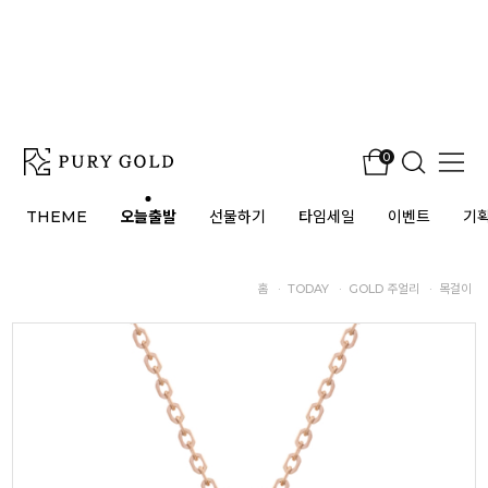
0
THEME
오늘출발
선물하기
타임세일
이벤트
기
홈
·
TODAY
·
GOLD 주얼리
·
목걸이