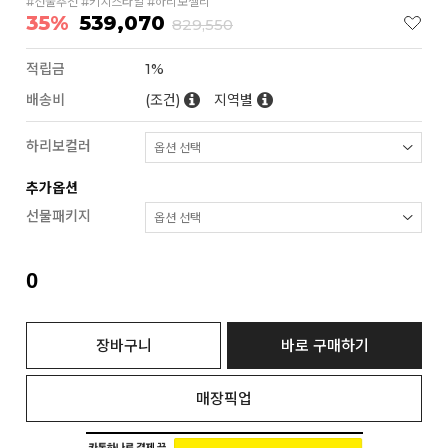
#선물추천 #키치스타일 #하리보젤리
35%
539,070
829,550
적립금
1%
배송비
(조건)
지역별
하리보컬러
추가옵션
선물패키지
0
장바구니
바로 구매하기
매장픽업