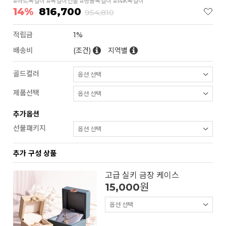
#하트목걸이 #목걸이선물 #명품목걸이 #14K목걸이
14%
816,700
954,810
적립금
1%
배송비
(조건)
지역별
골드컬러
제품선택
추가옵션
선물패키지
추가 구성 상품
고급 실키 금장 케이스
15,000
원