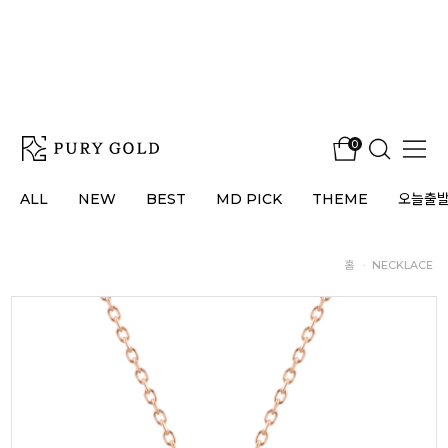
0
ALL
NEW
BEST
MD PICK
THEME
오늘출
홈
·
NECKLACE