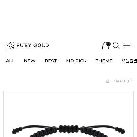
0
ALL
NEW
BEST
MD PICK
THEME
오늘출
홈
·
BRACELET