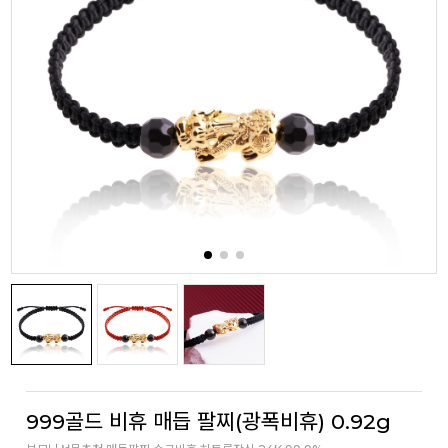
999골드 비휴 매듭 팔찌(광폭비휴) 0.92g