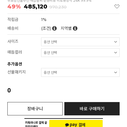
부모님선물추천 매듭팔찌 순금비휴 히토류장식 24K 99.9%
49%
485,120
970,230
적립금
1%
배송비
(조건)
지역별
사이즈
매듭컬러
추가옵션
선물패키지
0
장바구니
바로 구매하기