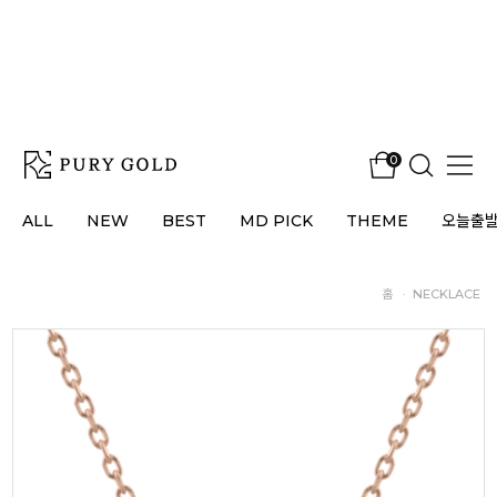
0
ALL
NEW
BEST
MD PICK
THEME
오늘출
홈
·
NECKLACE