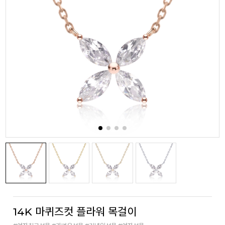
14K 마퀴즈컷 플라워 목걸이