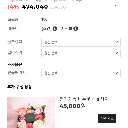
#여자친구선물 #가벼운선물 #기념일선물 #여자선물
14%
474,040
554,170
적립금
1%
배송비
(조건)
지역별
골드컬러
길이추가
추가옵션
선물패키지
추가 구성 상품
향기가득 비누꽃 선물상자
45,000
원
선택 완료