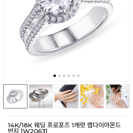
14K/18K 웨딩 프로포즈 1캐럿 랩다이아몬드
반지 [W2063]