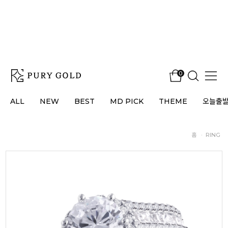
0
ALL
NEW
BEST
MD PICK
THEME
오늘출
홈
·
RING