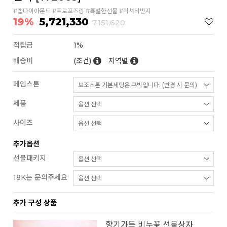
#랩다이아몬드 #프로포즈링 #특별한선물 #럭셔리반지
19%
5,721,330
7,151,620
적립금
1%
배송비
(조건)
지역별
메인스톤
제품
사이즈
추가옵션
선물패키지
18K는 문의주세요
추가 구성 상품
향기가득 비누꽃 선물상자