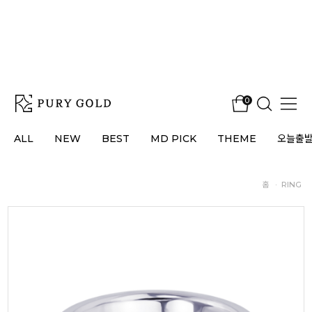
0
ALL
NEW
BEST
MD PICK
THEME
오늘출
홈
·
RING