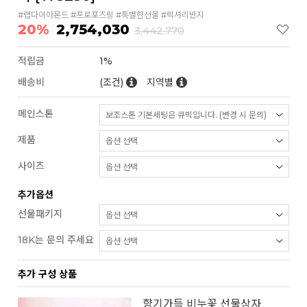
#랩다이아몬드 #프로포즈링 #특별한선물 #럭셔리반지
20%
2,754,030
3,442,770
적립금
1%
배송비
(조건)
지역별
메인스톤
제품
사이즈
추가옵션
선물패키지
18K는 문의 주세요
추가 구성 상품
향기가득 비누꽃 선물상자