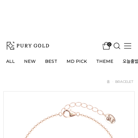
0
ALL
NEW
BEST
MD PICK
THEME
오늘출
홈
·
BRACELET