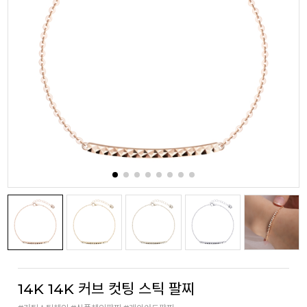
14K 14K 커브 컷팅 스틱 팔찌