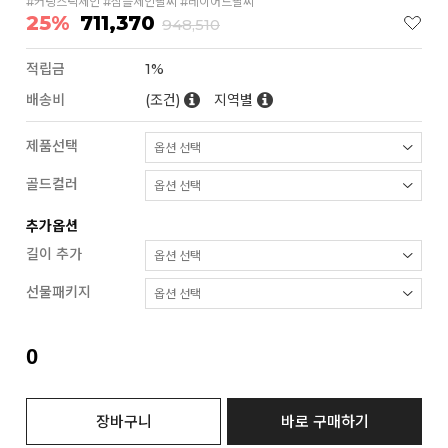
#커팅스틱체인 #심플체인팔찌 #레이어드팔찌
25%
711,370
948,510
적립금
1%
배송비
(조건)
지역별
제품선택
골드컬러
추가옵션
길이 추가
선물패키지
0
장바구니
바로 구매하기