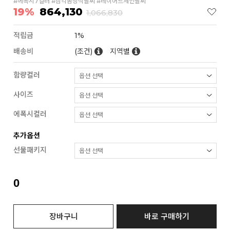
#에폭시7컬러 #삼각돔장식팔찌 #레이어드체인팔찌
19%
864,130
1,066,830
적립금
1%
배송비
(조건)
지역별
함량컬러
사이즈
에폭시컬러
추가옵션
선물패키지
0
장바구니
바로 구매하기