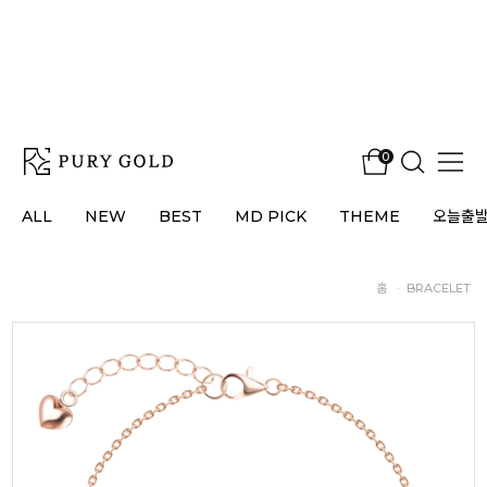
0
ALL
NEW
BEST
MD PICK
THEME
오늘출
홈
·
BRACELET