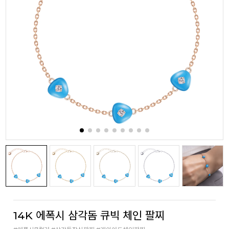
14K 에폭시 삼각돔 큐빅 체인 팔찌