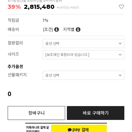
#기념일선물 #엄마선물 #럭셔리팔찌
39%
2,815,480
4,692,460
적립금
1%
배송비
(조건)
지역별
함량컬러
사이즈
추가옵션
선물패키지
0
장바구니
바로 구매하기