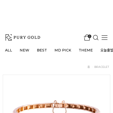
0
ALL
NEW
BEST
MD PICK
THEME
오늘출
홈
·
BRACELET