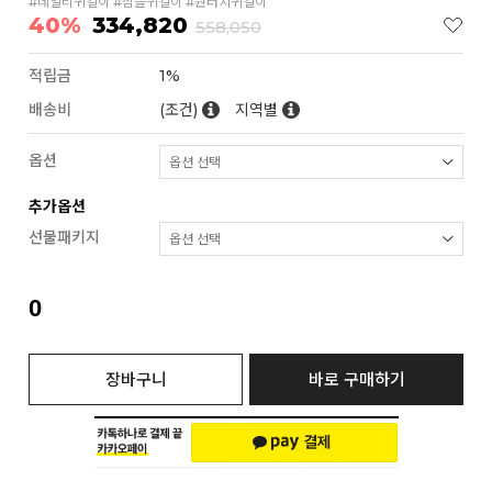
#데일리귀걸이 #심플귀걸이 #원터치귀걸이
40%
334,820
558,050
적립금
1%
배송비
(조건)
지역별
옵션
추가옵션
선물패키지
0
장바구니
바로 구매하기