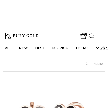
0
ALL
NEW
BEST
MD PICK
THEME
오늘출
홈
·
EARRING