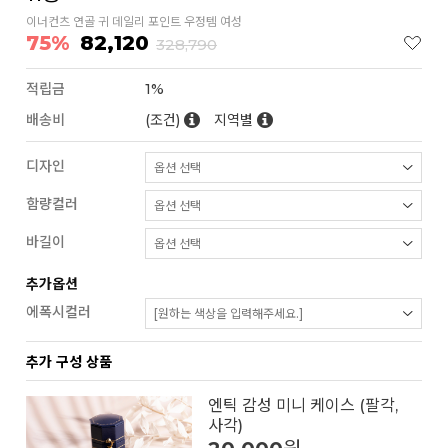
이너컨츠 연골 귀 데일리 포인트 우정템 여성
75%
82,120
328,790
적립금
1%
배송비
(조건)
지역별
디자인
함량컬러
바길이
추가옵션
에폭시컬러
추가 구성 상품
엔틱 감성 미니 케이스 (팔각,
사각)