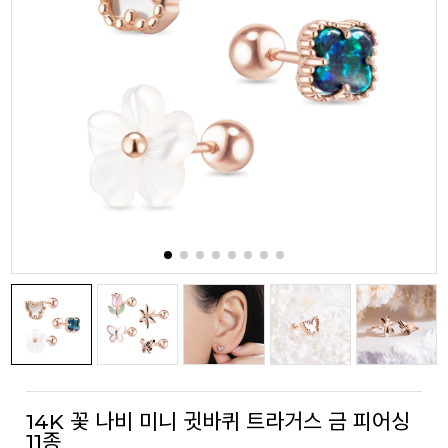
14K 꽃 나비 미니 귓바퀴 트라거스 금 피어싱
11종