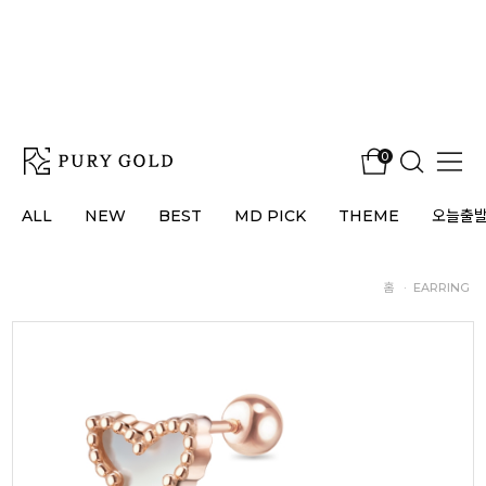
0
ALL
NEW
BEST
MD PICK
THEME
오늘출
홈
·
EARRING