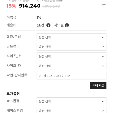
#커플링 #커플반지 #14K #기념일선물 #18K
15%
914,240
1,075,640
적립금
1%
배송비
(조건)
지역별
함량/구성
골드컬러
사이즈_소
사이즈_대
각인(반지안쪽)
선택 완료
추가옵션
18K변경
케이스변경