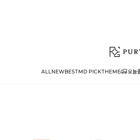
ALL
NEW
BEST
MD PICK
THEME
오늘