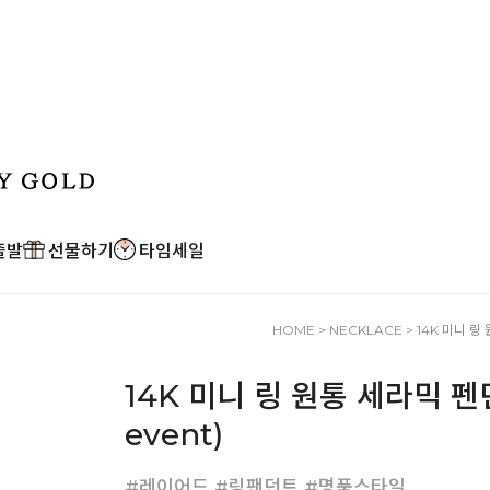
출발
선물하기
타임세일
HOME
>
NECKLACE
> 14K 미니 링 
14K 미니 링 원통 세라믹 펜던트
event)
#레이어드 #링팬던트 #명품스타일