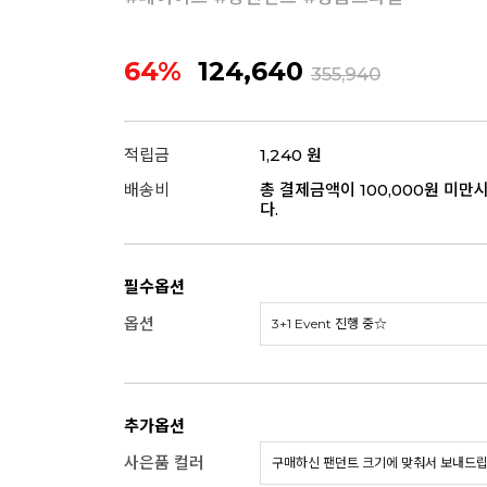
64%
124,640
355,940
적립금
1,240 원
배송비
총 결제금액이 100,000원 미만
다.
필수옵션
옵션
추가옵션
사은품 컬러