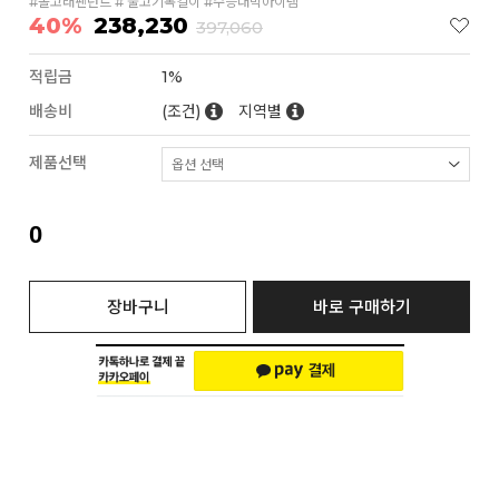
#돌고래팬던트 # 물고기목걸이 #수능대박아이템
40%
238,230
397,060
적립금
1%
배송비
(조건)
지역별
제품선택
0
장바구니
바로 구매하기