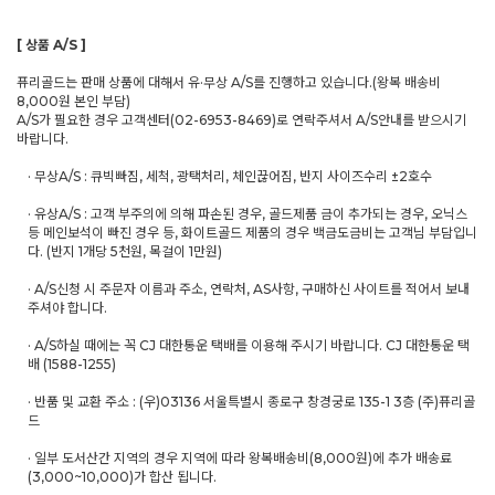
[ 상품 A/S ]
퓨리골드는 판매 상품에 대해서 유·무상 A/S를 진행하고 있습니다.(왕복 배송비
8,000원 본인 부담)
A/S가 필요한 경우 고객센터(02-6953-8469)로 연락주셔서 A/S안내를 받으시기
바랍니다.
· 무상A/S : 큐빅빠짐, 세척, 광택처리, 체인끊어짐, 반지 사이즈수리 ±2호수
· 유상A/S : 고객 부주의에 의해 파손된 경우, 골드제품 금이 추가되는 경우, 오닉스
등 메인보석이 빠진 경우 등, 화이트골드 제품의 경우 백금도금비는 고객님 부담입니
다. (반지 1개당 5천원, 목걸이 1만원)
· A/S신청 시 주문자 이름과 주소, 연락처, AS사항, 구매하신 사이트를 적어서 보내
주셔야 합니다.
· A/S하실 때에는 꼭 CJ 대한통운 택배를 이용해 주시기 바랍니다. CJ 대한통운 택
배 (1588-1255)
· 반품 및 교환 주소 : (우)03136 서울특별시 종로구 창경궁로 135-1 3층 (주)퓨리골
드
· 일부 도서산간 지역의 경우 지역에 따라 왕복배송비(8,000원)에 추가 배송료
(3,000~10,000)가 합산 됩니다.