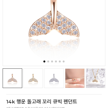
14k 행운 돌고래 꼬리 큐빅 펜던트