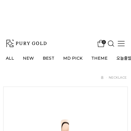
0
ALL
NEW
BEST
MD PICK
THEME
오늘출
홈
·
NECKLACE