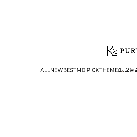
ALL
NEW
BEST
MD PICK
THEME
오늘