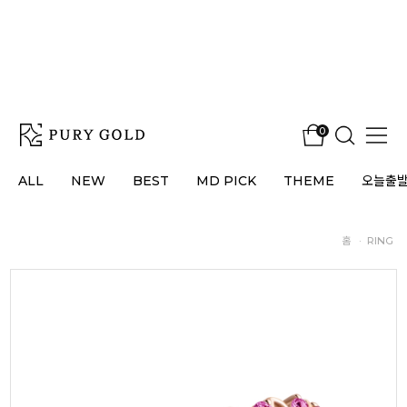
0
ALL
NEW
BEST
MD PICK
THEME
오늘출
홈
·
RING