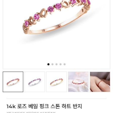
14k 로즈 베일 핑크 스톤 하트 반지