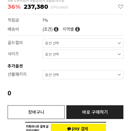
#핑크큐빅반지 #얇은반지 #슬림하트링
36%
237,380
370,960
적립금
1%
배송비
(조건)
지역별
골드컬러
사이즈
추가옵션
선물패키지
0
장바구니
바로 구매하기