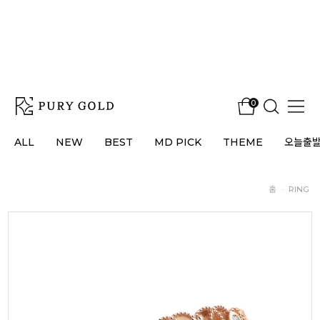
0
ALL
NEW
BEST
MD PICK
THEME
오늘출
홈
·
RING