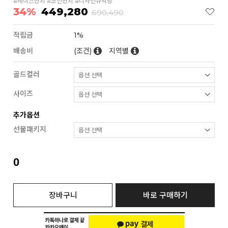
#레이스반지 #코인반지 #디자인큐빅링
34%
449,280
690,490
적립금
1%
배송비
(조건)
지역별
골드컬러
사이즈
추가옵션
선물패키지
0
장바구니
바로 구매하기