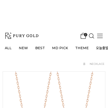
0
ALL
NEW
BEST
MD PICK
THEME
오늘출
홈
·
NECKLACE