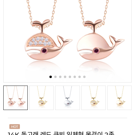
14K 돌고래 레드 큐빅 일체형 목걸이 2종