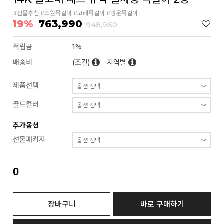
#선물추천 #소원목걸이 #고래목걸이 #행운목걸이
19%
763,990
948,960
적립금
1%
배송비
(조건)
지역별
제품선택
골드컬러
추가옵션
선물패키지
0
장바구니
바로 구매하기