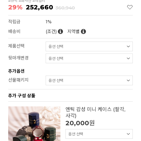
#큐빅 #화사한 #데일리
29%
252,660
360,940
적립금
1%
배송비
(조건)
지역별
제품선택
뒷마개변경
추가옵션
선물패키지
추가 구성 상품
엔틱 감성 미니 케이스 (팔각,
사각)
20,000
원