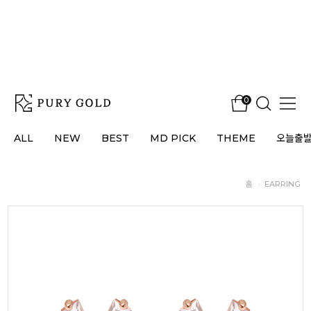
0
ALL
NEW
BEST
MD PICK
THEME
오늘출
홈
·
EARRING