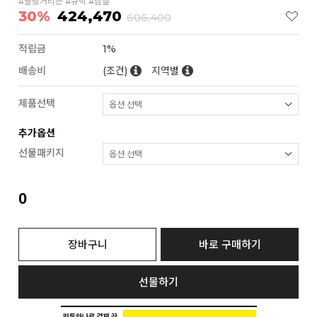
#딸랑거리는 #큐빅 #심플
30%
424,470
606,400
적립금
1%
배송비
(조건)
지역별
제품선택
추가옵션
선물패키지
0
장바구니
바로 구매하기
선물하기