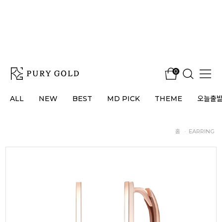
0
ALL
NEW
BEST
MD PICK
THEME
오늘출
홈
·
EARRING