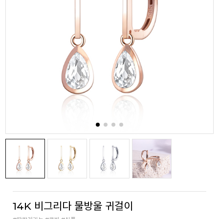
14K 비그리다 물방울 귀걸이