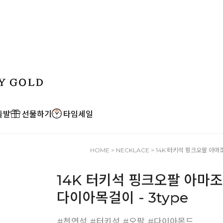
출발
선물하기
타임세일
HOME
>
NECKLACE
> 14K 터키석 핑크오팔 아마
14K 터키석 핑크오팔 아마
다이아목걸이 - 3type
#천연석 #터키석 #오팔 #다이아몬드