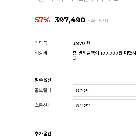
57%
397,490
940,830
적립금
3,970 원
배송비
총 결제금액이 100,000원 미만
다.
필수옵션
골드컬러
스톤선택
추가옵션