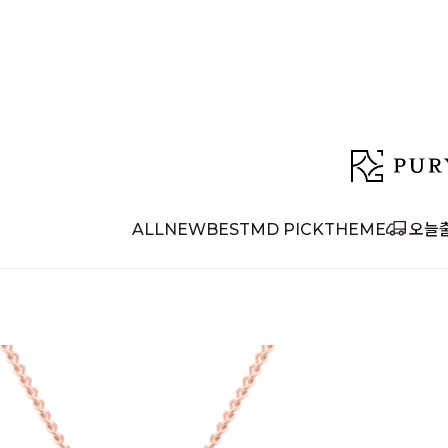
ALL
NEW
BEST
MD PICK
THEME
오늘