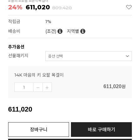
#열쇠 #오팔 #원석목걸이
24%
611,020
809,420
적립금
1%
배송비
(조건)
지역별
추가옵션
선물패키지
14K 마음의 키 오팔 목걸이
611,020
원
611,020
장바구니
바로 구매하기