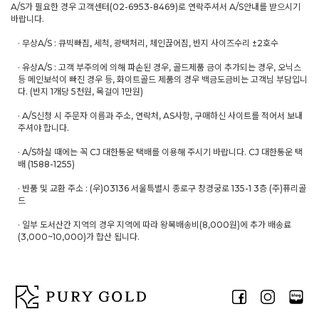
A/S가 필요한 경우 고객센터(02-6953-8469)로 연락주셔서 A/S안내를 받으시기
바랍니다.
· 무상A/S : 큐빅빠짐, 세척, 광택처리, 체인끊어짐, 반지 사이즈수리 ±2호수
· 유상A/S : 고객 부주의에 의해 파손된 경우, 골드제품 금이 추가되는 경우, 오닉스
등 메인보석이 빠진 경우 등, 화이트골드 제품의 경우 백금도금비는 고객님 부담입니
다. (반지 1개당 5천원, 목걸이 1만원)
· A/S신청 시 주문자 이름과 주소, 연락처, AS사항, 구매하신 사이트를 적어서 보내
주셔야 합니다.
· A/S하실 때에는 꼭 CJ 대한통운 택배를 이용해 주시기 바랍니다. CJ 대한통운 택
배 (1588-1255)
· 반품 및 교환 주소 : (우)03136 서울특별시 종로구 창경궁로 135-1 3층 (주)퓨리골
드
· 일부 도서산간 지역의 경우 지역에 따라 왕복배송비(8,000원)에 추가 배송료
(3,000~10,000)가 합산 됩니다.