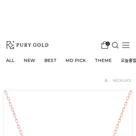
0
ALL
NEW
BEST
MD PICK
THEME
오늘출
홈
·
NECKLACE