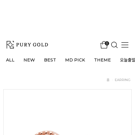
0
ALL
NEW
BEST
MD PICK
THEME
오늘출
홈
·
EARRING