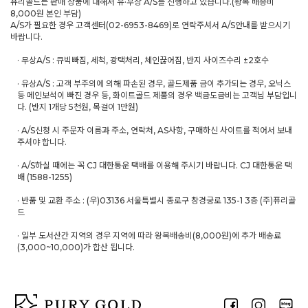
퓨리골드는 판매 상품에 대해서 유·무상 A/S를 진행하고 있습니다.(왕복 배송비
8,000원 본인 부담)
A/S가 필요한 경우 고객센터(02-6953-8469)로 연락주셔서 A/S안내를 받으시기
바랍니다.
· 무상A/S : 큐빅빠짐, 세척, 광택처리, 체인끊어짐, 반지 사이즈수리 ±2호수
· 유상A/S : 고객 부주의에 의해 파손된 경우, 골드제품 금이 추가되는 경우, 오닉스
등 메인보석이 빠진 경우 등, 화이트골드 제품의 경우 백금도금비는 고객님 부담입니
다. (반지 1개당 5천원, 목걸이 1만원)
· A/S신청 시 주문자 이름과 주소, 연락처, AS사항, 구매하신 사이트를 적어서 보내
주셔야 합니다.
· A/S하실 때에는 꼭 CJ 대한통운 택배를 이용해 주시기 바랍니다. CJ 대한통운 택
배 (1588-1255)
· 반품 및 교환 주소 : (우)03136 서울특별시 종로구 창경궁로 135-1 3층 (주)퓨리골
드
· 일부 도서산간 지역의 경우 지역에 따라 왕복배송비(8,000원)에 추가 배송료
(3,000~10,000)가 합산 됩니다.