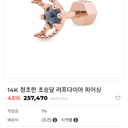
14K 청초한 초승달 러프다이아 피어싱
45%
257,470
468,230
적립금
1%
배송비
(조건)
지역별