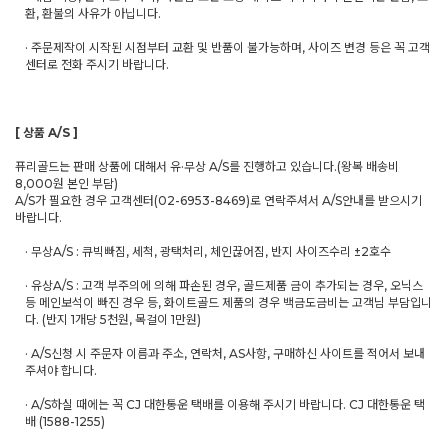
환, 환불의 사유가 아닙니다.
· 주문제작이 시작된 시점부터 교환 및 반품이 불가능하며, 사이즈 변경 등은 꼭 고객
센터로 전화 주시기 바랍니다.
[ 상품 A/S ]
퓨리골드는 판매 상품에 대해서 유·무상 A/S를 진행하고 있습니다.(왕복 배송비
8,000원 본인 부담)
A/S가 필요한 경우 고객센터(02-6953-8469)로 연락주셔서 A/S안내를 받으시기
바랍니다.
· 무상A/S : 큐빅빠짐, 세척, 광택처리, 체인끊어짐, 반지 사이즈수리 ±2호수
· 유상A/S : 고객 부주의에 의해 파손된 경우, 골드제품 금이 추가되는 경우, 오닉스
등 메인보석이 빠진 경우 등, 화이트골드 제품의 경우 백금도금비는 고객님 부담입니
다. (반지 1개당 5천원, 목걸이 1만원)
· A/S신청 시 주문자 이름과 주소, 연락처, AS사항, 구매하신 사이트를 적어서 보내
주셔야 합니다.
· A/S하실 때에는 꼭 CJ 대한통운 택배를 이용해 주시기 바랍니다. CJ 대한통운 택
배 (1588-1255)