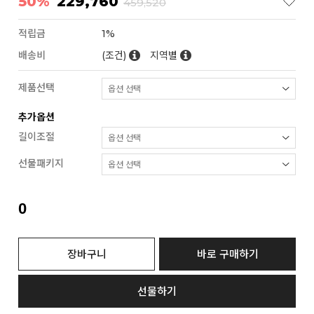
50%
229,760
459,520
적립금
1%
배송비
(조건)
지역별
제품선택
추가옵션
길이조절
선물패키지
0
장바구니
바로 구매하기
선물하기