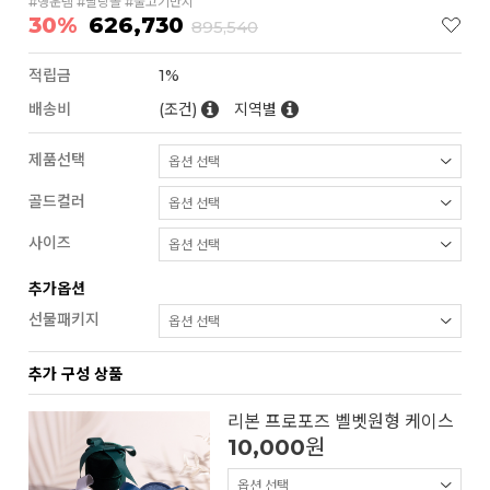
#행운템 #딸랑볼 #물고기반지
30%
626,730
895,540
적립금
1%
배송비
(조건)
지역별
제품선택
골드컬러
사이즈
추가옵션
선물패키지
추가 구성 상품
리본 프로포즈 벨벳원형 케이스
10,000
원