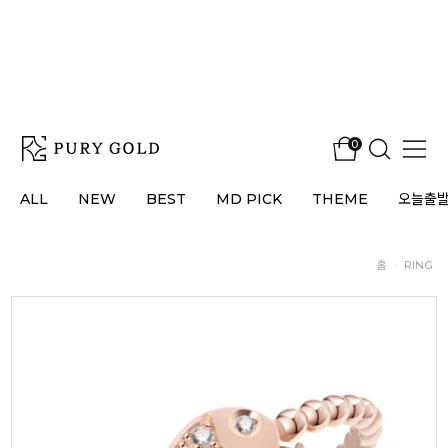
0
ALL
NEW
BEST
MD PICK
THEME
오늘출
홈
·
RING