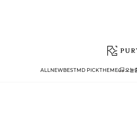
ALL
NEW
BEST
MD PICK
THEME
오늘