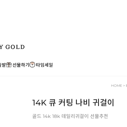
출발
선물하기
타임세일
HOME
>
14K 큐 커팅 나비 귀걸이
골드 14k 18k 데일리귀걸이 선물추천