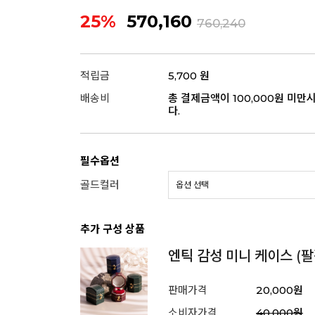
25%
570,160
760,240
적립금
5,700 원
배송비
총 결제금액이 100,000원 미만
다.
필수옵션
골드컬러
추가 구성 상품
엔틱 감성 미니 케이스 (팔
판매가격
20,000원
소비자가격
40,000원