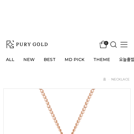
0
ALL
NEW
BEST
MD PICK
THEME
오늘출
홈
·
NECKLACE