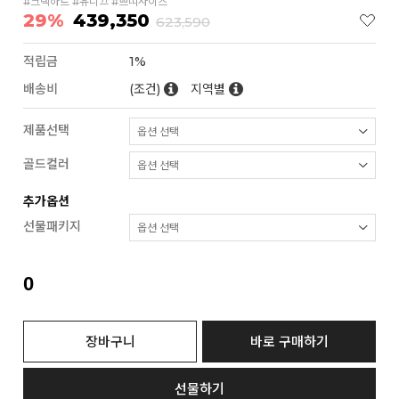
#크랙하트 #유니끄 #쁘띠사이즈
29%
439,350
623,590
적립금
1%
배송비
(조건)
지역별
제품선택
골드컬러
추가옵션
선물패키지
0
장바구니
바로 구매하기
선물하기