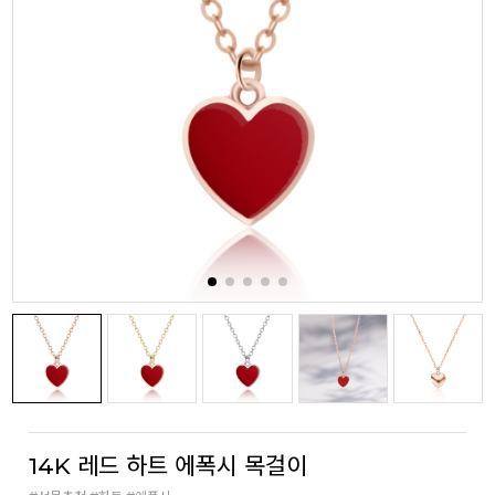
14K 레드 하트 에폭시 목걸이