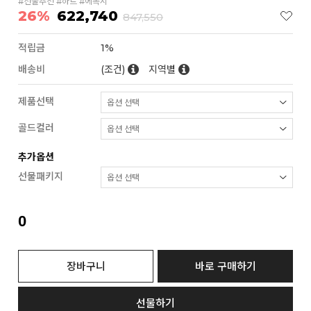
#선물추천 #하트 #에폭시
26%
622,740
847,550
적립금
1%
배송비
(조건)
지역별
제품선택
골드컬러
추가옵션
선물패키지
0
장바구니
바로 구매하기
선물하기