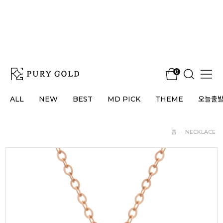
0
ALL
NEW
BEST
MD PICK
THEME
오늘출
홈
·
NECKLACE