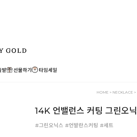
출발
선물하기
타임세일
HOME
>
NECKLACE
>
14K 언밸런스 커팅 그린오
#그린오닉스 #언발란스커팅 #세트