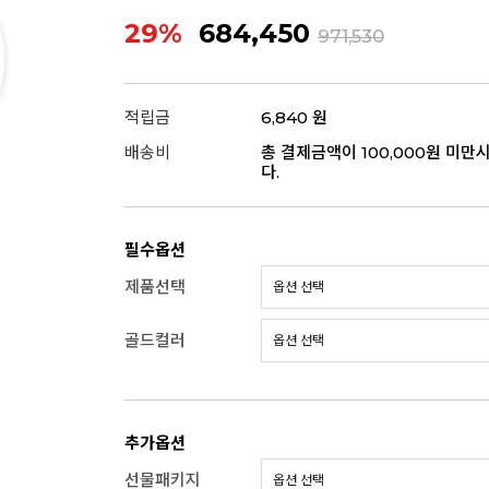
29%
684,450
971,530
적립금
6,840 원
배송비
총 결제금액이 100,000원 미만
다.
필수옵션
제품선택
골드컬러
추가옵션
선물패키지