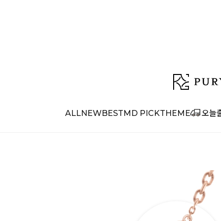
ALL
NEW
BEST
MD PICK
THEME
오늘