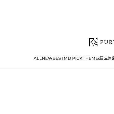
ALL
NEW
BEST
MD PICK
THEME
오늘