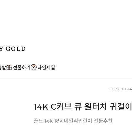
출발
선물하기
타임세일
HOME
>
EA
14K C커브 큐 원터치 귀걸
골드 14k 18k 데일리귀걸이 선물추천