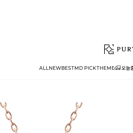
ALL
NEW
BEST
MD PICK
THEME
오늘