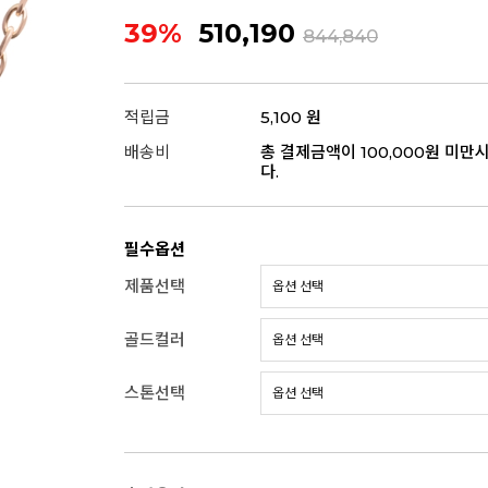
39%
510,190
844,840
적립금
5,100 원
배송비
총 결제금액이 100,000원 미만
다.
필수옵션
제품선택
골드컬러
스톤선택