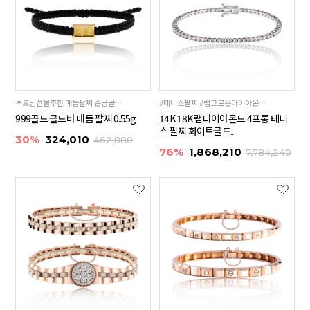
부모님선물추천 매듭팔찌 순금골드바 24K 99.9%
#테니스팔찌 #랩그로운다이아몬드 #다이아팔찌
999골드 골드바 매듭 팔찌 0.55g
14K 18K 랩다이아몬드 4프롱 테니
스 팔찌 화이트골드...
30%
324,010
462,880
76%
1,868,210
7,784,240