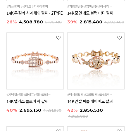
#커플팔찌 #금테크 #럭셔리팔찌
#기념일선물 #엄마선물 #럭셔리팔찌
14K 투 컬러 시계체인 팔찌 - 2TYPE
14K 모던 네모 블럭 마디 팔찌
26%
4,508,780
39%
2,815,480
6,176,410
4,692,460
#기념일선물 #와이프선물 #화려한팔찌
#럭셔리팔찌 #고급팔찌 #화려한팔찌
14K 엘리스 클로버 락 팔찌
14K 언발 써클 레이어드 팔찌
40%
2,695,150
42%
2,856,530
4,491,930
4,925,080