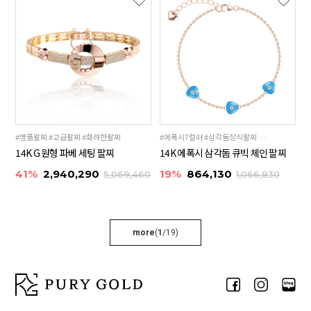
#명품팔찌 #고급팔찌 #화려한팔찌
#에폭시7컬러 #삼각돔장식팔찌 #레이어드체인팔찌
14K G 원형 파베 세팅 팔찌
14K 에폭시 삼각돔 큐빅 체인 팔찌
41%
2,940,290
19%
864,130
5,069,460
1,066,830
more
(
1
/
19
)