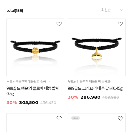
total
(
186
)
부모님선물추천 매듭팔찌 순금 클로버 24K 99.9%
부모님선물추천 매듭팔찌 순금꼬리 24K 99.9%
999골드 행운의 클로버 매듭 팔찌
999골드 고래꼬리 매듭 팔찌 0.45g
0.5g
30%
286,980
409,980
30%
305,500
436,430